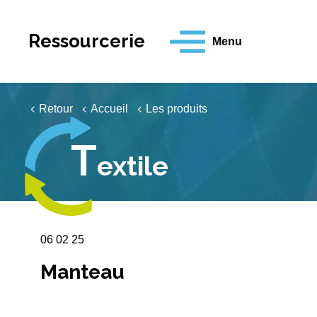
Aller
au
contenu
Ressourcerie
Menu
principal
Retour
Accueil
Les produits
T
extile
06 02 25
Manteau