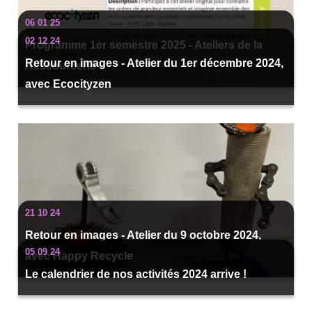
06 01 25
02 12 24
Programme 1er semestre 2025 - Ateliers de la
Retour en images - Atelier du 1er décembre 2024,
Ressourcerie
avec Ecocityzen
21 10 24
Retour en images - Atelier du 9 octobre 2024,
05 09 24
avec Happy Recycle
Le calendrier de nos activités 2024 arrive !